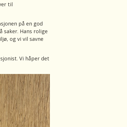
er til
asjonen på en god
å saker. Hans rolige
jø, og vi vil savne
jonist. Vi håper det